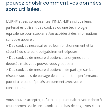
pouvez choisir comment vos données
SITE MAP
sont utilisées.
REGULATORY ACTS
L'UPHF et ses composantes, l'INSA HdF ainsi que leurs
PERSONAL DATA
partenaires utilisent des cookies ou une technologie
PUBLIC PROCUREMENT
équivalente pour stocker et/ou accéder à des informations
LEGAL INFORMATION
sur votre appareil.
RECRUITMENTS
> Des cookies nécessaires au bon fonctionnement et la
CREDITS
sécurité du site sont obligatoirement déposés.
> Des cookies de mesure d'audience anonymes sont
PRESS AREA
déposés mais vous pouvez vous y opposer.
SOCIAL MAP
> Des cookies de mesure d'audience, de partage sur les
CONTACT
réseaux sociaux, de partage de contenu et de performance
COOKIE MANAGEMENT
publicitaire sont déposés uniquement avec votre
consentement.
Request for improvement
Vous pouvez accepter, refuser ou personnaliser votre choix à
tout moment via le lien "Cookies" en bas de page. Vos choix