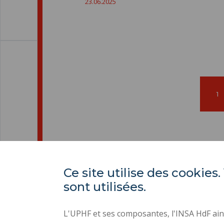
23.06.2025
Pá
1
ac
Ce site utilise des cooki
sont utilisées.
L'UPHF et ses composantes, l'INSA HdF ains