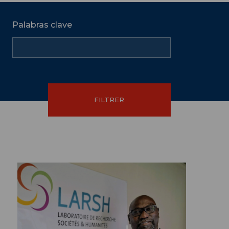
Palabras clave
Amos Fergombé, Directeur du LARSH - © UPHF