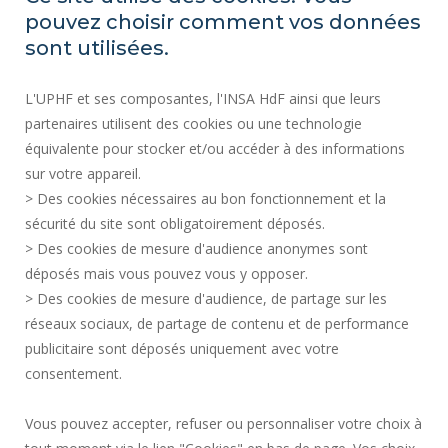
INDEX ÉGALITÉ PROFESSIONNELLE
pouvez choisir comment vos données
PLAN DU SITE
sont utilisées.
ACTES RÉGLEMENTAIRES
L'UPHF et ses composantes, l'INSA HdF ainsi que leurs
DONNÉES PERSONNELLES
partenaires utilisent des cookies ou une technologie
MARCHÉS PUBLICS
équivalente pour stocker et/ou accéder à des informations
MENTIONS LÉGALES
sur votre appareil.
RECRUTEMENTS
> Des cookies nécessaires au bon fonctionnement et la
CRÉDITS
sécurité du site sont obligatoirement déposés.
> Des cookies de mesure d'audience anonymes sont
ESPACE PRESSE
déposés mais vous pouvez vous y opposer.
SERVICES PUBLICS +
> Des cookies de mesure d'audience, de partage sur les
CONTACTS
réseaux sociaux, de partage de contenu et de performance
GESTION DES COOKIES
publicitaire sont déposés uniquement avec votre
consentement.
Requête d'amélioration
Vous pouvez accepter, refuser ou personnaliser votre choix à