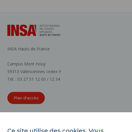
INSA Hauts-de-France
Campus Mont Houy
59313 Valenciennes cedex 9
Tél. : 03 27 51 12 00 / 12 34
Plan d'accès
ORGANIGRAMMES
ACCESSIBILITÉ
Ce site utilise des cookies. Vous