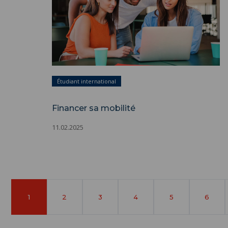
Étudiant international
Financer sa mobilité
11.02.2025
Page
1
Page
2
Page
3
Page
4
Page
5
Page
6