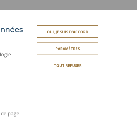
suivante
données
ACCESSIBILITÉ
OUI, JE SUIS D'ACCORD
SSIONNELLE
PLAN DU SITE
PARAMÈTRES
ES
DONNÉES PERSONNELLES
logie
MENTIONS LÉGALES
TOUT REFUSER
CRÉDITS
SERVICES PUBLICS +
GESTION DES COOKIES
Rejoignez-nous!
 de page.
ation