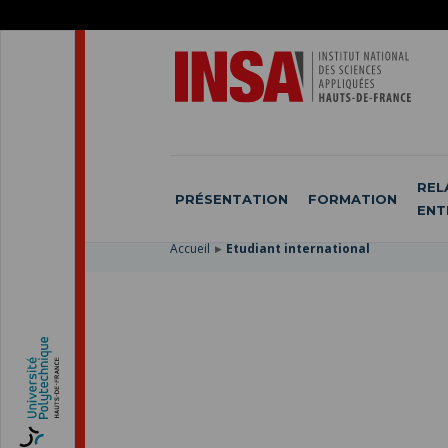
ACCÉDER
AU
ALLER
MENU
AU
ACCÉDER
PRINCIPAL
CONTENU
À
PRINCIPAL
LA
RECHERCHE
REL
PRÉSENTATION
FORMATION
ENT
Accueil
Étudiant international