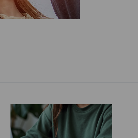
Procédure d'inscription, de réinscription ou
de transfert ">