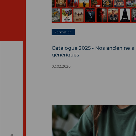
Formation
Catalogue 2025 - Nos ancien⋅ne⋅s
génériques
02.02.2026
Procédure d'inscription, de réinscrip
de transfert ">