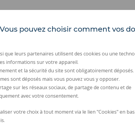
courante
es. Vous pouvez choisir comment vos 
INSA Hauts-de-France
ORGANIGRAMMES
INDEX ÉGALITÉ PROFE
Campus Mont Houy
ACTES RÉGLEMENTAIR
59313 Valenciennes cedex 9
i que leurs partenaires utilisent des cookies ou une techno
Tél. : 03 27 51 12 00 / 12 34
MARCHÉS PUBLICS
es informations sur votre appareil.
nement et la sécurité du site sont obligatoirement déposés.
RECRUTEMENTS
ymes sont déposés mais vous pouvez vous y opposer.
ESPACE PRESSE
rtage sur les réseaux sociaux, de partage de contenu et de
CONTACTS
iquement avec votre consentement.
iser votre choix à tout moment via le lien "Cookies" en bas
Plan d'accès
Requête d'amélior
is.