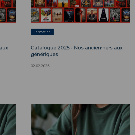
Formation
 aux
Catalogue 2025 - Nos ancien⋅ne⋅s aux
génériques
02.02.2026
tion ou
Procédure d'inscription, de réinscription ou
de transfert ">