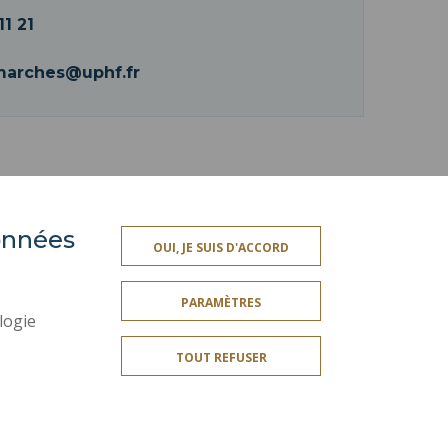
11 21
marches@uphf.fr
données
ACCESSIBILITÉ
OUI, JE SUIS D'ACCORD
SSIONNELLE
PLAN DU SITE
PARAMÈTRES
ES
DONNÉES PERSONNELLES
logie
MENTIONS LÉGALES
TOUT REFUSER
CRÉDITS
SERVICES PUBLICS +
GESTION DES COOKIES