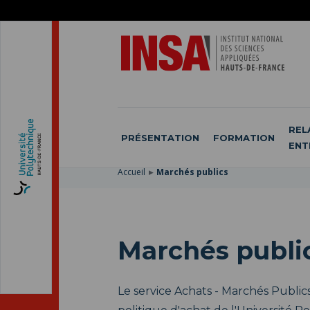
ACCÉDER
AU
ALLER
MENU
AU
ACCÉDER
PRINCIPAL
CONTENU
À
PRINCIPAL
LA
RECHERCHE
REL
PRÉSENTATION
FORMATION
ENT
Accueil
Marchés publics
Marchés publi
Le service Achats - Marchés Publi