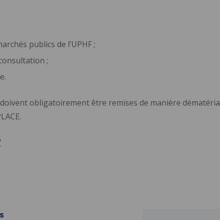
archés publics de l’UPHF ;
consultation ;
e.
s doivent obligatoirement être remises de manière dématériali
PLACE.
/
s