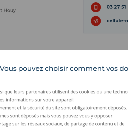
03 27 51 
nt Houy
cellule-
es. Vous pouvez choisir comment vos 
INSA Hauts-de-France
ORGANIGRAMMES
INDEX ÉGALITÉ PROFE
Campus Mont Houy
ACTES RÉGLEMENTAIR
59313 Valenciennes cedex 9
i que leurs partenaires utilisent des cookies ou une techno
Tél. : 03 27 51 12 00 / 12 34
MARCHÉS PUBLICS
es informations sur votre appareil.
nement et la sécurité du site sont obligatoirement déposés.
RECRUTEMENTS
ymes sont déposés mais vous pouvez vous y opposer.
ESPACE PRESSE
rtage sur les réseaux sociaux, de partage de contenu et de
CONTACTS