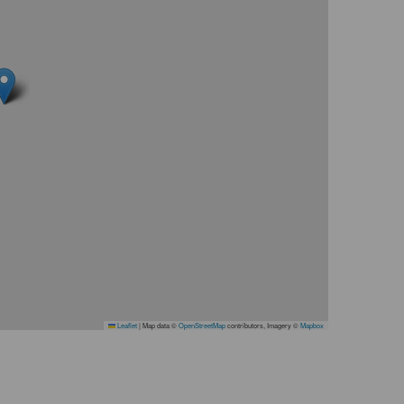
Leaflet
|
Map data ©
OpenStreetMap
contributors, Imagery ©
Mapbox