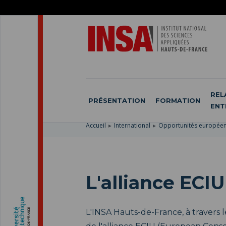
ACCÉDER
AU
ALLER
MENU
AU
ACCÉDER
PRINCIPAL
CONTENU
À
PRINCIPAL
LA
RECHERCHE
REL
PRÉSENTATION
FORMATION
ENT
Accueil
International
Opportunités europée
L'alliance ECIU
L'INSA Hauts-de-France, à travers