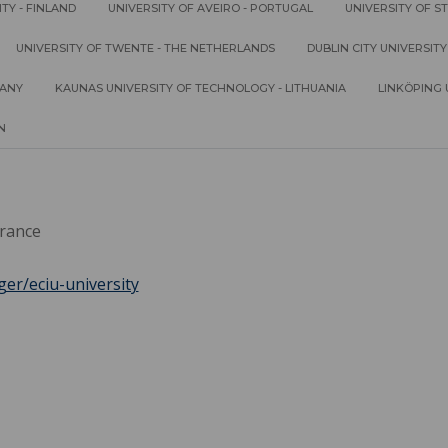
TY - FINLAND
UNIVERSITY OF AVEIRO - PORTUGAL
UNIVERSITY OF 
UNIVERSITY OF TWENTE - THE NETHERLANDS
DUBLIN CITY UNIVERSITY
MANY
KAUNAS UNIVERSITY OF TECHNOLOGY - LITHUANIA
LINKÖPING 
N
France
ger/eciu-university