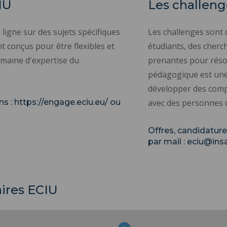
IU
Les challeng
ligne sur des sujets spécifiques
Les challenges sont 
ont conçus pour être flexibles et
étudiants, des cherch
domaine d'expertise du
prenantes pour résou
pédagogique est une 
développer des compé
ns :
https://engage.eciu.eu/
ou
avec des personnes 
Offres, candidature
par mail :
eciu@insa
aires ECIU