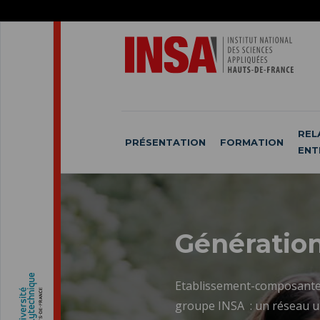
ACCÉDER
AU
ALLER
MENU
AU
ACCÉDER
PRINCIPAL
CONTENU
À
PRINCIPAL
LA
RECHERCHE
REL
PRÉSENTATION
FORMATION
ENT
Génération
Etablissement-composante d
groupe INSA : un réseau un