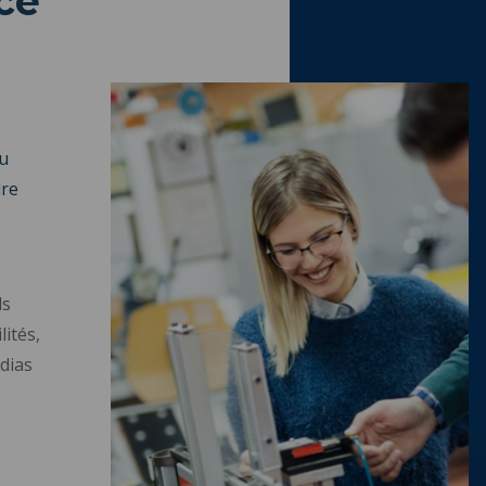
ce
u
dre
ds
ités,
dias