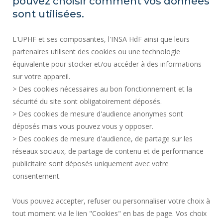
pouvez choisir comment vos données
PLAN DU SITE
sont utilisées.
ACTES RÉGLEMENTAIRES
L'UPHF et ses composantes, l'INSA HdF ainsi que leurs
DONNÉES PERSONNELLES
partenaires utilisent des cookies ou une technologie
MARCHÉS PUBLICS
équivalente pour stocker et/ou accéder à des informations
MENTIONS LÉGALES
sur votre appareil.
RECRUTEMENTS
> Des cookies nécessaires au bon fonctionnement et la
CRÉDITS
sécurité du site sont obligatoirement déposés.
> Des cookies de mesure d'audience anonymes sont
ESPACE PRESSE
déposés mais vous pouvez vous y opposer.
SERVICES PUBLICS +
> Des cookies de mesure d'audience, de partage sur les
CONTACTS
réseaux sociaux, de partage de contenu et de performance
GESTION DES COOKIES
publicitaire sont déposés uniquement avec votre
consentement.
Requête d'amélioration
Vous pouvez accepter, refuser ou personnaliser votre choix à
tout moment via le lien "Cookies" en bas de page. Vos choix