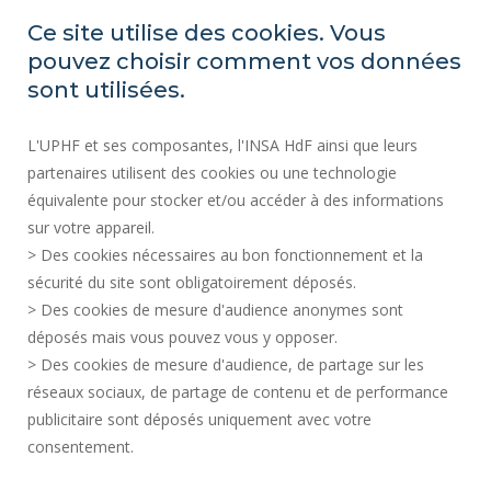
ACCESSIBILITÉ
Ce site utilise des cookies. Vous
INDEX ÉGALITÉ PROFESSIONNELLE
pouvez choisir comment vos données
PLAN DU SITE
sont utilisées.
ACTES RÉGLEMENTAIRES
L'UPHF et ses composantes, l'INSA HdF ainsi que leurs
DONNÉES PERSONNELLES
partenaires utilisent des cookies ou une technologie
MARCHÉS PUBLICS
équivalente pour stocker et/ou accéder à des informations
MENTIONS LÉGALES
sur votre appareil.
RECRUTEMENTS
> Des cookies nécessaires au bon fonctionnement et la
CRÉDITS
sécurité du site sont obligatoirement déposés.
> Des cookies de mesure d'audience anonymes sont
ESPACE PRESSE
déposés mais vous pouvez vous y opposer.
SERVICES PUBLICS +
> Des cookies de mesure d'audience, de partage sur les
CONTACTS
réseaux sociaux, de partage de contenu et de performance
GESTION DES COOKIES
publicitaire sont déposés uniquement avec votre
consentement.
Requête d'amélioration