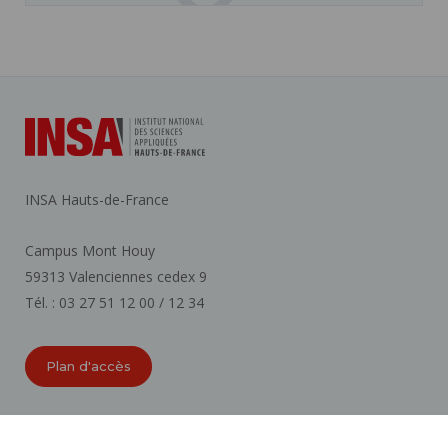
INSA Hauts-de-France
Campus Mont Houy
59313 Valenciennes cedex 9
Tél. : 03 27 51 12 00 / 12 34
Plan d'accès
ORGANIGRAMMES