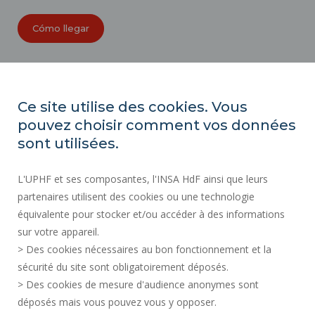
Cómo llegar
ORGANIGRAMAS
ACCESIBILIDAD
Ce site utilise des cookies. Vous
ÍNDICE DE IGUALDAD PROFESIONAL
pouvez choisir comment vos données
MAPA DEL SITIO
sont utilisées.
ACTOS REGLAMENTARIOS
L'UPHF et ses composantes, l'INSA HdF ainsi que leurs
DATOS PERSONALES
partenaires utilisent des cookies ou une technologie
CONTRATACIÓN PÚBLICA
équivalente pour stocker et/ou accéder à des informations
INFORMACIÓN LEGAL
sur votre appareil.
CONTRATACIÓN
> Des cookies nécessaires au bon fonctionnement et la
CRÉDITOS
sécurité du site sont obligatoirement déposés.
> Des cookies de mesure d'audience anonymes sont
SALA DE PRENSA
déposés mais vous pouvez vous y opposer.
SERVICIOS PÚBLICOS +