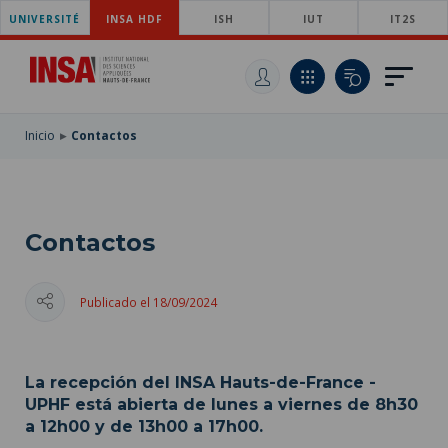
UNIVERSITÉ
SKIP
INSA HDF
ISH
IUT
IT2S
TO
PASAR
MAIN
AL
SKIP
NAVIGATION
CONTENIDO
TO
PRINCIPAL
SEARCH
Inicio
Contactos
Contactos
Publicado el 18/09/2024
La recepción del INSA Hauts-de-France -
UPHF está abierta de lunes a viernes de 8h30
a 12h00 y de 13h00 a 17h00.