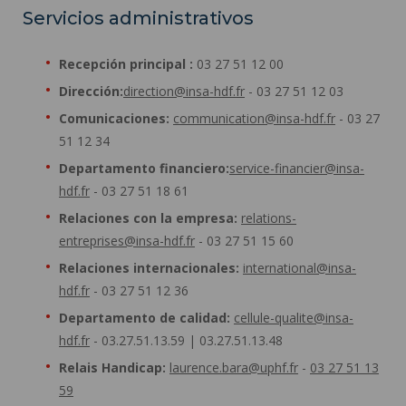
Servicios administrativos
Recepción principal :
03 27 51 12 00
Dirección:
direction@insa-hdf.fr
- 03 27 51 12 03
Comunicaciones:
communication@insa-hdf.fr
- 03 27
51 12 34
Departamento financiero:
service-financier@insa-
hdf.fr
- 03 27 51 18 61
Relaciones con la empresa:
relations-
entreprises@insa-hdf.fr
- 03 27 51 15 60
Relaciones internacionales:
international@insa-
hdf.fr
- 03 27 51 12 36
Departamento de calidad:
cellule-qualite@insa-
hdf.fr
- 03.27.51.13.59 | 03.27.51.13.48
Relais Handicap:
laurence.bara@uphf.fr
-
03 27 51 13
59