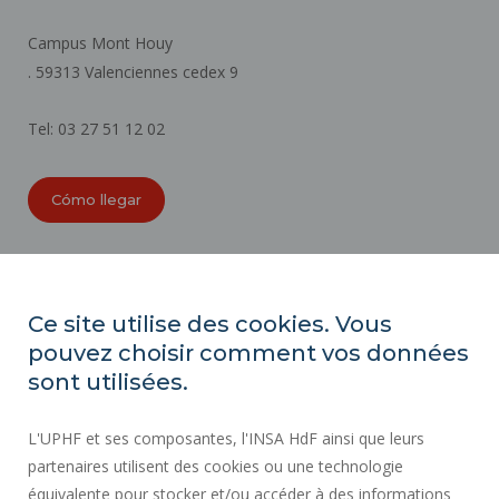
Campus Mont Houy
. 59313 Valenciennes cedex 9
Tel: 03 27 51 12 02
Cómo llegar
ORGANIGRAMAS
ACCESIBILIDAD
Ce site utilise des cookies. Vous
ÍNDICE DE IGUALDAD PROFESIONAL
pouvez choisir comment vos données
MAPA DEL SITIO
sont utilisées.
ACTOS REGLAMENTARIOS
L'UPHF et ses composantes, l'INSA HdF ainsi que leurs
DATOS PERSONALES
partenaires utilisent des cookies ou une technologie
CONTRATACIÓN PÚBLICA
équivalente pour stocker et/ou accéder à des informations