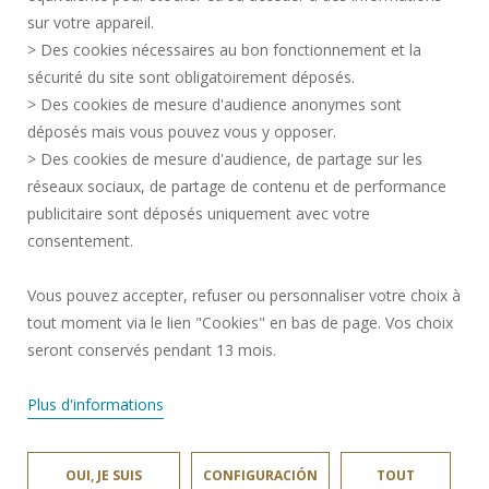
INFORMACIÓN LEGAL
sur votre appareil.
CONTRATACIÓN
> Des cookies nécessaires au bon fonctionnement et la
CRÉDITOS
sécurité du site sont obligatoirement déposés.
> Des cookies de mesure d'audience anonymes sont
SALA DE PRENSA
déposés mais vous pouvez vous y opposer.
SERVICIOS PÚBLICOS +
> Des cookies de mesure d'audience, de partage sur les
CONTACTOS
réseaux sociaux, de partage de contenu et de performance
GESTIÓN DE COOKIES
publicitaire sont déposés uniquement avec votre
consentement.
Solicitud de mejora
Vous pouvez accepter, refuser ou personnaliser votre choix à
tout moment via le lien "Cookies" en bas de page. Vos choix
¡Únete a nosotros!
seront conservés pendant 13 mois.
Plus d'informations
OUI, JE SUIS
CONFIGURACIÓN
TOUT