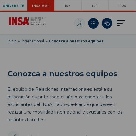
UNIVERSITÉ
SKIP
INSA HDF
ISH
IUT
IT2S
TO
PASAR
MAIN
AL
SKIP
NAVIGATION
CONTENIDO
TO
PRINCIPAL
SEARCH
Inicio
Internacional
Conozca a nuestros equipos
Conozca a nuestros equipos
El equipo de Relaciones Internacionales está a su
disposición durante todo el año para orientar a los
estudiantes del INSA Hauts-de-France que deseen
realizar una movilidad internacional y ayudarles con los
distintos trámites.