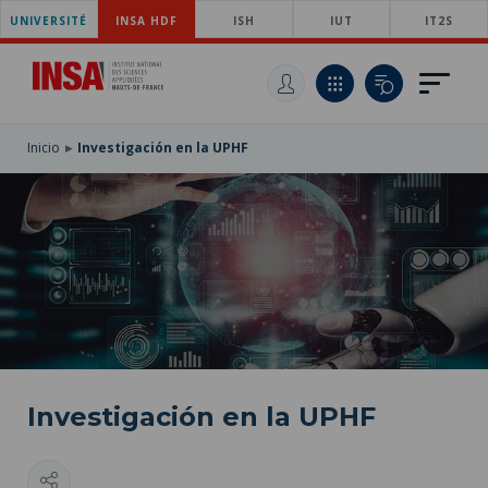
UNIVERSITÉ
SKIP
INSA HDF
ISH
IUT
IT2S
TO
PASAR
MAIN
AL
SKIP
NAVIGATION
CONTENIDO
TO
PRINCIPAL
SEARCH
Inicio
Investigación en la UPHF
Investigación en la UPHF