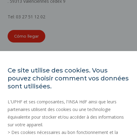
. 59313 Valenciennes cedex 9
Tel: 03 27 51 12 02
Cómo llegar
ORGANIGRAMAS
ACCESIBILIDAD
Ce site utilise des cookies. Vous
ÍNDICE DE IGUALDAD PROFESIONAL
pouvez choisir comment vos données
MAPA DEL SITIO
sont utilisées.
ACTOS REGLAMENTARIOS
L'UPHF et ses composantes, l'INSA HdF ainsi que leurs
DATOS PERSONALES
partenaires utilisent des cookies ou une technologie
CONTRATACIÓN PÚBLICA
équivalente pour stocker et/ou accéder à des informations
INFORMACIÓN LEGAL
sur votre appareil.
CONTRATACIÓN
> Des cookies nécessaires au bon fonctionnement et la