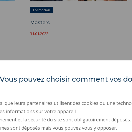
Formación
Másters
31.01.2022
es. Vous pouvez choisir comment vos 
INSA Hauts-de-France
ORGANIGRAMAS
ÍNDICE DE IGUALDAD P
Campus Mont Houy
ACTOS REGLAMENTARI
. 59313 Valenciennes cedex 9
i que leurs partenaires utilisent des cookies ou une techno
CONTRATACIÓN PÚBLIC
es informations sur votre appareil.
Tel: 03 27 51 12 02
nement et la sécurité du site sont obligatoirement déposés.
CONTRATACIÓN
ymes sont déposés mais vous pouvez vous y opposer.
SALA DE PRENSA