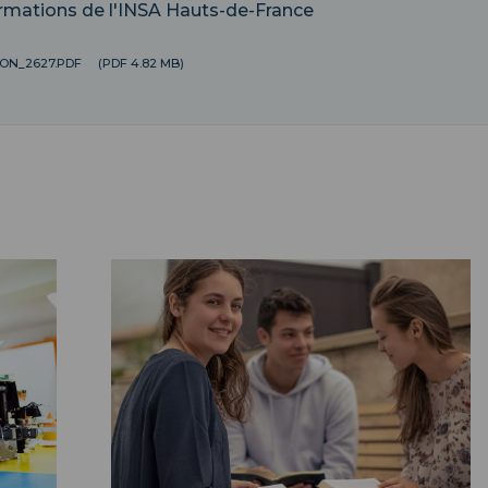
ormations de l'INSA Hauts-de-France
ON_2627.PDF
(PDF 4.82 MB)
Másters ">