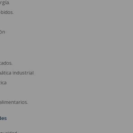
rgía.
bidos.
ión
tados.
ática industrial
tica
alimentarios.
des