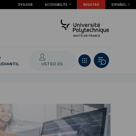
DYSLEXIE
ACCESSIBILITE
REGISTRO
ESPAÑOL
A
USTED ES
UDIANTIL