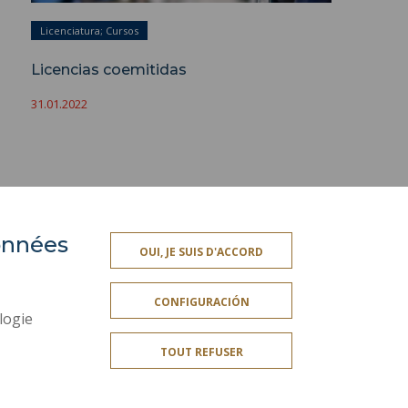
Licenciatura; Cursos
Licencias coemitidas
31.01.2022
données
ACCESIBILIDAD
OUI, JE SUIS D'ACCORD
ROFESIONAL
MAPA DEL SITIO
CONFIGURACIÓN
OS
DATOS PERSONALES
logie
A
INFORMACIÓN LEGAL
TOUT REFUSER
CRÉDITOS
SERVICIOS PÚBLICOS +