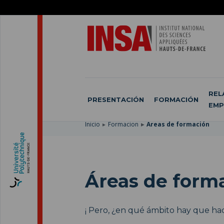
SKIP
TO
PASAR
MAIN
AL
SKIP
NAVIGATION
CONTENIDO
TO
PRINCIPAL
SEARCH
REL
PRESENTACIÓN
FORMACIÓN
EMP
Inicio
Formacion
Áreas de formación
Áreas de form
¡ Pero, ¿en qué ámbito hay que hac