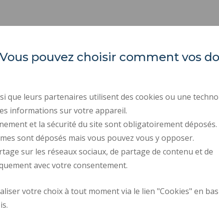
es. Vous pouvez choisir comment vos 
INSA Hauts-de-France
ORGANIGRAMMES
INDEX ÉGALITÉ PROFE
Campus Mont Houy
ACTES RÉGLEMENTAIR
59313 Valenciennes cedex 9
i que leurs partenaires utilisent des cookies ou une techno
Tél. : 03 27 51 12 00 / 12 34
MARCHÉS PUBLICS
es informations sur votre appareil.
nement et la sécurité du site sont obligatoirement déposés.
RECRUTEMENTS
ymes sont déposés mais vous pouvez vous y opposer.
ESPACE PRESSE
rtage sur les réseaux sociaux, de partage de contenu et de
CONTACTS
iquement avec votre consentement.
iser votre choix à tout moment via le lien "Cookies" en bas
Plan d'accès
Requête d'amélior
is.