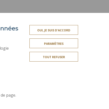
données
ACCESSIBILITÉ
OUI, JE SUIS D'ACCORD
SSIONNELLE
PLAN DU SITE
PARAMÈTRES
ES
DONNÉES PERSONNELLES
logie
MENTIONS LÉGALES
TOUT REFUSER
CRÉDITS
SERVICES PUBLICS +
GESTION DES COOKIES
Rejoignez-nous!
 de page.
ation