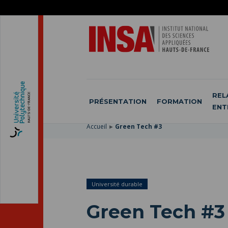
ACCÉDER
AU
ALLER
MENU
AU
ACCÉDER
PRINCIPAL
CONTENU
À
PRINCIPAL
LA
RECHERCHE
REL
PRÉSENTATION
FORMATION
ENT
Accueil
Green Tech #3
Université durable
Green Tech #3