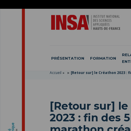
ACCÉDER
AU
ALLER
MENU
AU
ACCÉDER
PRINCIPAL
CONTENU
À
PRINCIPAL
LA
RECHERCHE
REL
PRÉSENTATION
FORMATION
ENT
Accueil
[Retour sur] le Créathon 2023 : f
[Retour sur] l
2023 : fin des 
marathon créat