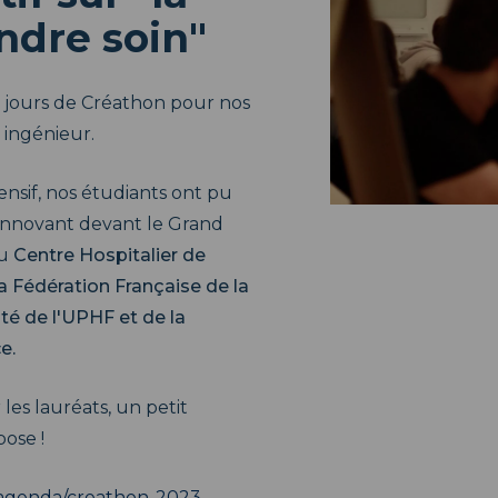
ndre soin"
 5 jours de Créathon pour nos
 ingénieur.
tensif, nos étudiants ont pu
 innovant devant le Grand
du
Centre Hospitalier de
a Fédération Française de la
té de l'UPHF et de la
e.
les lauréats, un petit
pose !
r/agenda/creathon-2023