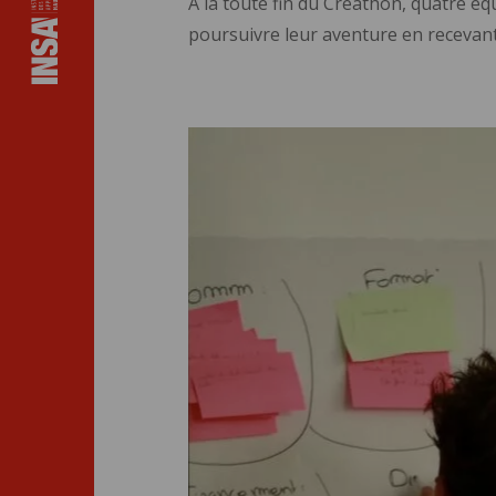
A la toute fin du Créathon, quatre éq
poursuivre leur aventure en recevant