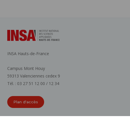
INSA Hauts-de-France
Campus Mont Houy
59313 Valenciennes cedex 9
Tél. : 03 27 51 12 00 / 12 34
Plan d'accès
ORGANIGRAMMES
ACCESSIBILITÉ