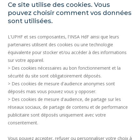
Ce site utilise des cookies. Vous
INDEX ÉGALITÉ PROFESSIONNELLE
pouvez choisir comment vos données
PLAN DU SITE
sont utilisées.
ACTES RÉGLEMENTAIRES
L'UPHF et ses composantes, l'INSA HdF ainsi que leurs
DONNÉES PERSONNELLES
partenaires utilisent des cookies ou une technologie
MARCHÉS PUBLICS
équivalente pour stocker et/ou accéder à des informations
MENTIONS LÉGALES
sur votre appareil.
RECRUTEMENTS
> Des cookies nécessaires au bon fonctionnement et la
CRÉDITS
sécurité du site sont obligatoirement déposés.
> Des cookies de mesure d'audience anonymes sont
ESPACE PRESSE
déposés mais vous pouvez vous y opposer.
SERVICES PUBLICS +
> Des cookies de mesure d'audience, de partage sur les
CONTACTS
réseaux sociaux, de partage de contenu et de performance
GESTION DES COOKIES
publicitaire sont déposés uniquement avec votre
consentement.
Requête d'amélioration
Vous pouvez accepter, refuser ou personnaliser votre choix à