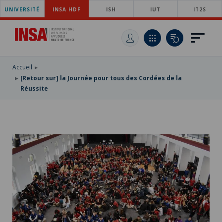
UNIVERSITÉ
ACCÉDER
INSA HDF
ISH
IUT
IT2S
AU
ALLER
MENU
AU
ACCÉDER
PRINCIPAL
CONTENU
À
PRINCIPAL
LA
RECHERCHE
Accueil
[Retour sur] la Journée pour tous des Cordées de la
Réussite