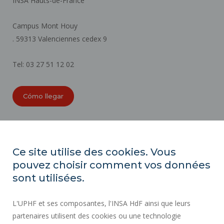
INSA Hauts-de-France
Campus Mont Houy
. 59313 Valenciennes cedex 9
Tel: 03 27 51 12 02
Cómo llegar
ORGANIGRAMAS
ACCESIBILIDAD
Ce site utilise des cookies. Vous
ÍNDICE DE IGUALDAD PROFESIONAL
pouvez choisir comment vos données
MAPA DEL SITIO
sont utilisées.
ACTOS REGLAMENTARIOS
L'UPHF et ses composantes, l'INSA HdF ainsi que leurs
DATOS PERSONALES
partenaires utilisent des cookies ou une technologie
CONTRATACIÓN PÚBLICA