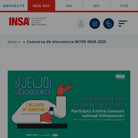
UNIVERSITÉ
SKIP
INSA HDF
ISH
IUT
IT2S
TO
PASAR
MAIN
AL
SKIP
NAVIGATION
CONTENIDO
TO
PRINCIPAL
SEARCH
Inicio
Concurso de elocuencia INTER-INSA 2025