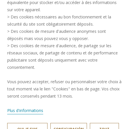
équivalente pour stocker et/ou accéder à des informations
INFORMACIÓN LEGAL
sur votre appareil.
CONTRATACIÓN
> Des cookies nécessaires au bon fonctionnement et la
CRÉDITOS
sécurité du site sont obligatoirement déposés.
> Des cookies de mesure d'audience anonymes sont
SALA DE PRENSA
déposés mais vous pouvez vous y opposer.
SERVICIOS PÚBLICOS +
> Des cookies de mesure d'audience, de partage sur les
CONTACTOS
réseaux sociaux, de partage de contenu et de performance
GESTIÓN DE COOKIES
publicitaire sont déposés uniquement avec votre
consentement.
Solicitud de mejora
Vous pouvez accepter, refuser ou personnaliser votre choix à
tout moment via le lien "Cookies" en bas de page. Vos choix
¡Únete a nosotros!
seront conservés pendant 13 mois.
Plus d'informations