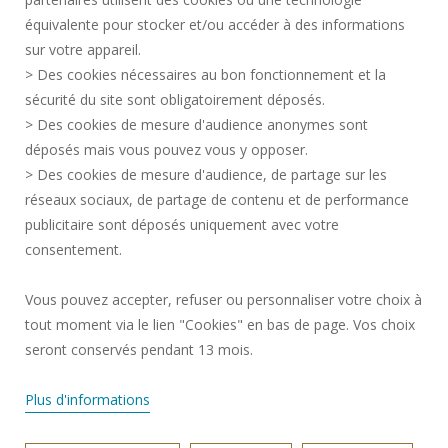
MARCHÉS PUBLICS
équivalente pour stocker et/ou accéder à des informations
MENTIONS LÉGALES
sur votre appareil.
RECRUTEMENTS
> Des cookies nécessaires au bon fonctionnement et la
CRÉDITS
sécurité du site sont obligatoirement déposés.
> Des cookies de mesure d'audience anonymes sont
ESPACE PRESSE
déposés mais vous pouvez vous y opposer.
SERVICES PUBLICS +
> Des cookies de mesure d'audience, de partage sur les
CONTACTS
réseaux sociaux, de partage de contenu et de performance
GESTION DES COOKIES
publicitaire sont déposés uniquement avec votre
consentement.
Requête d'amélioration
Vous pouvez accepter, refuser ou personnaliser votre choix à
tout moment via le lien "Cookies" en bas de page. Vos choix
Rejoignez-nous!
seront conservés pendant 13 mois.
Plus d'informations