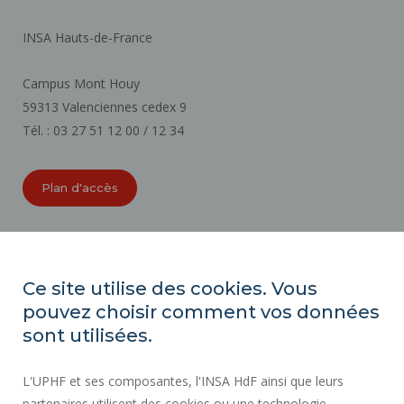
INSA Hauts-de-France
Campus Mont Houy
59313 Valenciennes cedex 9
Tél. : 03 27 51 12 00 / 12 34
Plan d'accès
ORGANIGRAMMES
ACCESSIBILITÉ
Ce site utilise des cookies. Vous
INDEX ÉGALITÉ PROFESSIONNELLE
pouvez choisir comment vos données
PLAN DU SITE
sont utilisées.
ACTES RÉGLEMENTAIRES
L'UPHF et ses composantes, l'INSA HdF ainsi que leurs
DONNÉES PERSONNELLES
partenaires utilisent des cookies ou une technologie