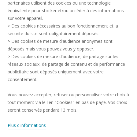
partenaires utilisent des cookies ou une technologie
MARCHÉS PUBLICS
équivalente pour stocker et/ou accéder à des informations
MENTIONS LÉGALES
sur votre appareil.
RECRUTEMENTS
> Des cookies nécessaires au bon fonctionnement et la
CRÉDITS
sécurité du site sont obligatoirement déposés.
> Des cookies de mesure d'audience anonymes sont
ESPACE PRESSE
déposés mais vous pouvez vous y opposer.
SERVICES PUBLICS +
> Des cookies de mesure d'audience, de partage sur les
CONTACTS
réseaux sociaux, de partage de contenu et de performance
GESTION DES COOKIES
publicitaire sont déposés uniquement avec votre
consentement.
Requête d'amélioration
Vous pouvez accepter, refuser ou personnaliser votre choix à
tout moment via le lien "Cookies" en bas de page. Vos choix
Rejoignez-nous!
seront conservés pendant 13 mois.
Plus d'informations