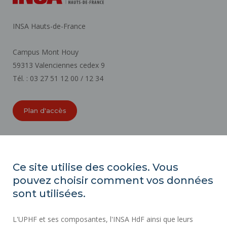
INSA Hauts-de-France
Campus Mont Houy
59313 Valenciennes cedex 9
Tél. : 03 27 51 12 00 / 12 34
Plan d'accès
ORGANIGRAMMES
ACCESSIBILITÉ
Ce site utilise des cookies. Vous
INDEX ÉGALITÉ PROFESSIONNELLE
pouvez choisir comment vos données
PLAN DU SITE
sont utilisées.
ACTES RÉGLEMENTAIRES
L'UPHF et ses composantes, l'INSA HdF ainsi que leurs
DONNÉES PERSONNELLES