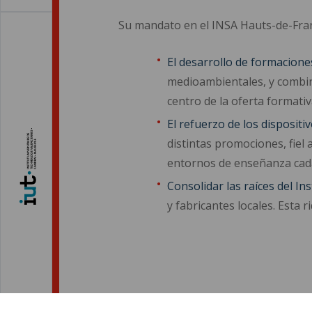
Su mandato en el INSA Hauts-de-Franc
El desarrollo de formacione
medioambientales, y combine
centro de la oferta formativ
El refuerzo de los dispositi
distintas promociones, fiel
entornos de enseñanza cada 
Consolidar las raíces del Ins
y fabricantes locales. Esta 