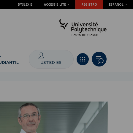
DYSLEXIE
ACCESSIBILITE
REGISTRO
ESPAÑOL
A
USTED ES
UDIANTIL