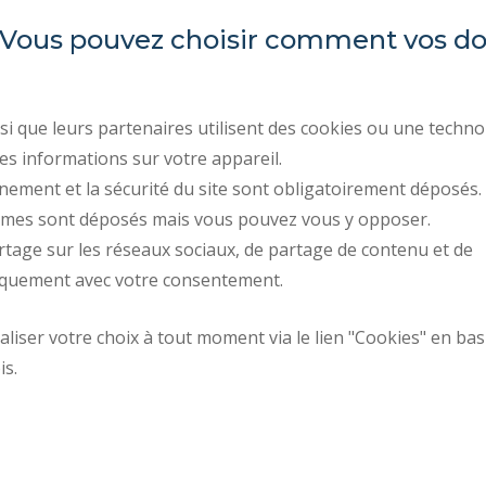
es. Vous pouvez choisir comment vos 
INSA Hauts-de-France
ORGANIGRAMAS
ÍNDICE DE IGUALDAD P
Campus Mont Houy
ACTOS REGLAMENTARI
. 59313 Valenciennes cedex 9
i que leurs partenaires utilisent des cookies ou une techno
CONTRATACIÓN PÚBLIC
es informations sur votre appareil.
Tel: 03 27 51 12 02
nement et la sécurité du site sont obligatoirement déposés.
CONTRATACIÓN
ymes sont déposés mais vous pouvez vous y opposer.
SALA DE PRENSA
rtage sur les réseaux sociaux, de partage de contenu et de
CONTACTOS
iquement avec votre consentement.
iser votre choix à tout moment via le lien "Cookies" en bas
Cómo llegar
Solicitud de mejor
is.