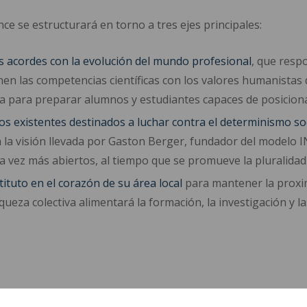
e se estructurará en torno a tres ejes principales:
s acordes con la evolución del mundo profesional
, que respo
n las competencias científicas con los valores humanistas d
a para preparar alumnos y estudiantes capaces de posicionar 
vos existentes destinados a luchar contra el determinismo so
 a la visión llevada por Gaston Berger, fundador del modelo 
vez más abiertos, al tiempo que se promueve la pluralidad d
tituto en el corazón de su área local
para mantener la proxim
riqueza colectiva alimentará la formación, la investigación y l