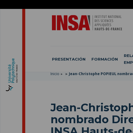
SKIP
TO
PASAR
MAIN
AL
SKIP
NAVIGATION
CONTENIDO
TO
PRINCIPAL
SEARCH
REL
PRESENTACIÓN
FORMACIÓN
EMP
Inicio
Jean-Christophe POPIEUL nombrad
Jean-Christop
nombrado Dire
INSA Hauts-de