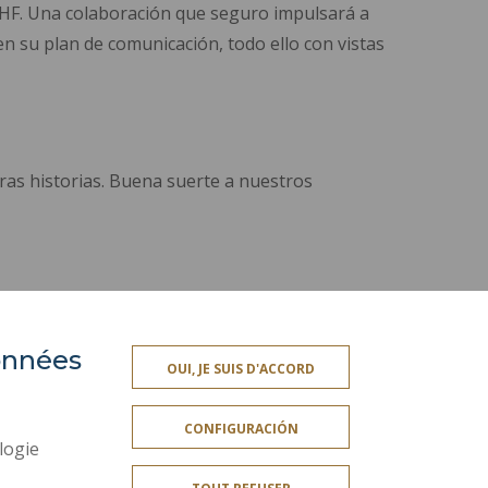
UPHF. Una colaboración que seguro impulsará a
 su plan de comunicación, todo ello con vistas
ras historias. Buena suerte a nuestros
données
ACCESIBILIDAD
OUI, JE SUIS D'ACCORD
ROFESIONAL
MAPA DEL SITIO
CONFIGURACIÓN
OS
DATOS PERSONALES
logie
A
INFORMACIÓN LEGAL