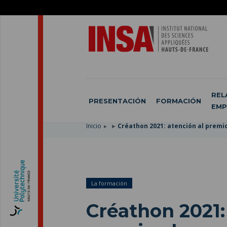
SKIP
TO
PASAR
MAIN
AL
SKIP
NAVIGATION
CONTENIDO
TO
PRINCIPAL
SEARCH
REL
PRESENTACIÓN
FORMACIÓN
EMP
Inicio
Créathon 2021: atención al premi
La formación
Créathon 2021: