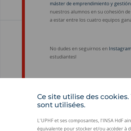
máster de emprendimiento y gestión
nuestros alumnos en su cohesión de e
a estar entre los cuatro equipos ga
No dudes en seguirnos en
Instagra
estudiantes!
Ce site utilise des cooki
sont utilisées.
L'UPHF et ses composantes, l'INSA HdF ains
équivalente pour stocker et/ou accéder à d