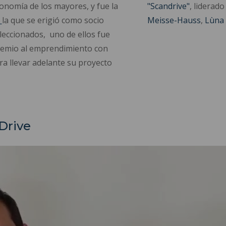
economía de los mayores, y fue la
"Scandrive"
, liderad
é
la que se erigió como socio
Meisse-Hauss
,
Lùna 
leccionados, uno de ellos fue
remio al emprendimiento con
a llevar adelante su proyecto
Drive