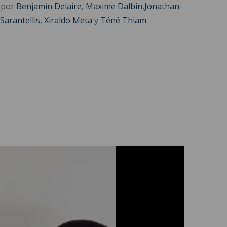
o por
Benjamin Delaire
,
Maxime Dalbin
,
Jonathan
Sarantellis
,
Xiraldo Meta
y
Téné Thiam
.