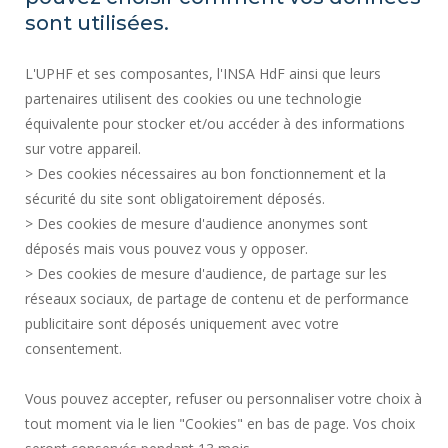
SITE MAP
sont utilisées.
REGULATORY ACTS
L'UPHF et ses composantes, l'INSA HdF ainsi que leurs
PERSONAL DATA
partenaires utilisent des cookies ou une technologie
PUBLIC PROCUREMENT
équivalente pour stocker et/ou accéder à des informations
LEGAL INFORMATION
sur votre appareil.
RECRUITMENTS
> Des cookies nécessaires au bon fonctionnement et la
CREDITS
sécurité du site sont obligatoirement déposés.
> Des cookies de mesure d'audience anonymes sont
PRESS AREA
déposés mais vous pouvez vous y opposer.
SOCIAL MAP
> Des cookies de mesure d'audience, de partage sur les
CONTACT
réseaux sociaux, de partage de contenu et de performance
COOKIE MANAGEMENT
publicitaire sont déposés uniquement avec votre
consentement.
Request for improvement
Vous pouvez accepter, refuser ou personnaliser votre choix à
tout moment via le lien "Cookies" en bas de page. Vos choix
Join us !