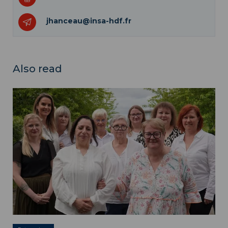
jhanceau@insa-hdf.fr
Also read
Meet our teams ">