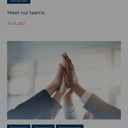
Entreprises
Meet our teams
31.01.2022
Support INSA Hauts-de-France by paying its apprenticeship
tax ">
Entreprises
Versement
Apprentissage