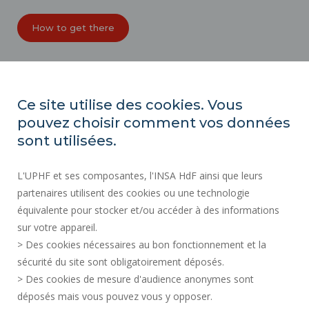
How to get there
ORGANIZATION CHARTS
ACCESSIBILITY
Ce site utilise des cookies. Vous
PROFESSIONAL EQUALITY INDEX
pouvez choisir comment vos données
SITE MAP
sont utilisées.
REGULATORY ACTS
L'UPHF et ses composantes, l'INSA HdF ainsi que leurs
PERSONAL DATA
partenaires utilisent des cookies ou une technologie
PUBLIC PROCUREMENT
équivalente pour stocker et/ou accéder à des informations
LEGAL INFORMATION
sur votre appareil.
RECRUITMENTS
> Des cookies nécessaires au bon fonctionnement et la
CREDITS
sécurité du site sont obligatoirement déposés.
> Des cookies de mesure d'audience anonymes sont
PRESS AREA
déposés mais vous pouvez vous y opposer.
SOCIAL MAP