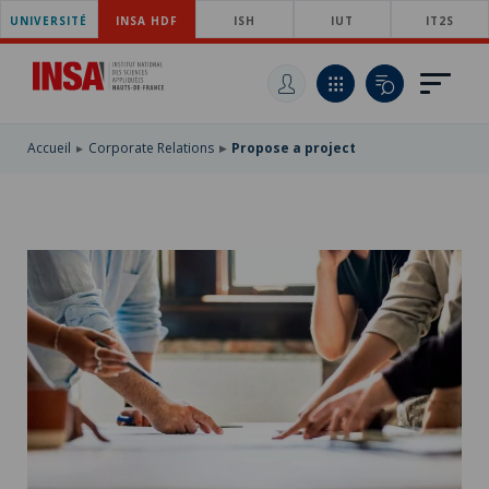
UNIVERSITÉ
SKIP
INSA HDF
ISH
IUT
IT2S
TO
SKIP
MAIN
TO
SKIP
NAVIGATION
MAIN
TO
CONTENT
SEARCH
Accueil
Corporate Relations
Propose a project