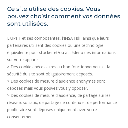
ACCESSIBILITY
Ce site utilise des cookies. Vous
PROFESSIONAL EQUALITY INDEX
pouvez choisir comment vos données
SITE MAP
sont utilisées.
REGULATORY ACTS
L'UPHF et ses composantes, l'INSA HdF ainsi que leurs
PERSONAL DATA
partenaires utilisent des cookies ou une technologie
PUBLIC PROCUREMENT
équivalente pour stocker et/ou accéder à des informations
LEGAL INFORMATION
sur votre appareil.
RECRUITMENTS
> Des cookies nécessaires au bon fonctionnement et la
CREDITS
sécurité du site sont obligatoirement déposés.
> Des cookies de mesure d'audience anonymes sont
PRESS AREA
déposés mais vous pouvez vous y opposer.
SOCIAL MAP
> Des cookies de mesure d'audience, de partage sur les
CONTACT
réseaux sociaux, de partage de contenu et de performance
COOKIE MANAGEMENT
publicitaire sont déposés uniquement avec votre
consentement.
Request for improvement