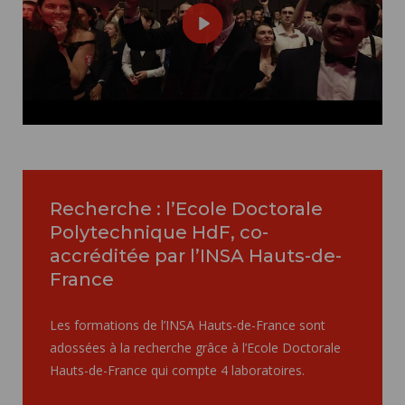
Play
Mute
Settings
Recherche : l’Ecole Doctorale
Polytechnique HdF, co-
accréditée par l’INSA Hauts-de-
France
Les formations de l’INSA Hauts-de-France sont
adossées à la recherche grâce à l’Ecole Doctorale
Hauts-de-France qui compte 4 laboratoires.