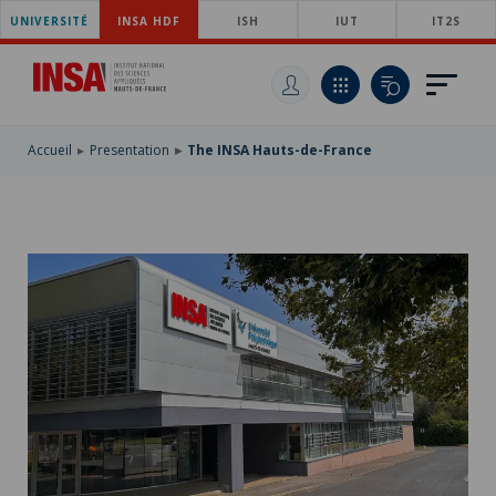
UNIVERSITÉ
SKIP
INSA HDF
ISH
IUT
IT2S
TO
SKIP
MAIN
TO
SKIP
NAVIGATION
MAIN
TO
CONTENT
SEARCH
Accueil
Presentation
The INSA Hauts-de-France