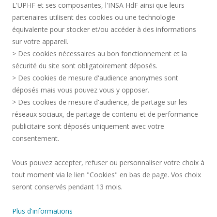
L'UPHF et ses composantes, l'INSA HdF ainsi que leurs
PERSONAL DATA
partenaires utilisent des cookies ou une technologie
PUBLIC PROCUREMENT
équivalente pour stocker et/ou accéder à des informations
LEGAL INFORMATION
sur votre appareil.
RECRUITMENTS
> Des cookies nécessaires au bon fonctionnement et la
CREDITS
sécurité du site sont obligatoirement déposés.
> Des cookies de mesure d'audience anonymes sont
PRESS AREA
déposés mais vous pouvez vous y opposer.
SOCIAL MAP
> Des cookies de mesure d'audience, de partage sur les
CONTACT
réseaux sociaux, de partage de contenu et de performance
COOKIE MANAGEMENT
publicitaire sont déposés uniquement avec votre
consentement.
Request for improvement
Vous pouvez accepter, refuser ou personnaliser votre choix à
tout moment via le lien "Cookies" en bas de page. Vos choix
Join us !
seront conservés pendant 13 mois.
Plus d'informations