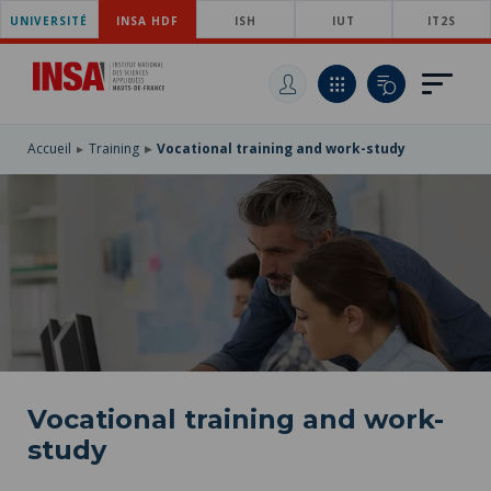
UNIVERSITÉ
SKIP
INSA HDF
ISH
IUT
IT2S
TO
SKIP
MAIN
TO
SKIP
NAVIGATION
MAIN
TO
CONTENT
SEARCH
Accueil
Training
Vocational training and work-study
Vocational training and work-
study