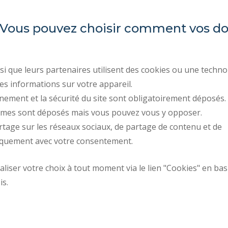
es. Vous pouvez choisir comment vos 
INSA Hauts-de-France
ORGANIZATION CHARTS
PROFESSIONAL EQUALI
Campus Mont Houy
REGULATORY ACTS
. 59313 Valenciennes cedex 9
i que leurs partenaires utilisent des cookies ou une techno
PUBLIC PROCUREMENT
es informations sur votre appareil.
Tel: 03 27 51 12 02
RECRUITMENTS
nement et la sécurité du site sont obligatoirement déposés.
ymes sont déposés mais vous pouvez vous y opposer.
PRESS AREA
rtage sur les réseaux sociaux, de partage de contenu et de
CONTACT
iquement avec votre consentement.
Request fo
iser votre choix à tout moment via le lien "Cookies" en bas
How to get there
improvemen
is.