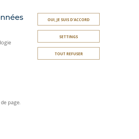
données
ACCESSIBILITY
OUI, JE SUIS D'ACCORD
TY INDEX
SITE MAP
SETTINGS
PERSONAL DATA
logie
LEGAL INFORMATION
TOUT REFUSER
CREDITS
SOCIAL MAP
COOKIE MANAGEMENT
Join us !
r
 de page.
t