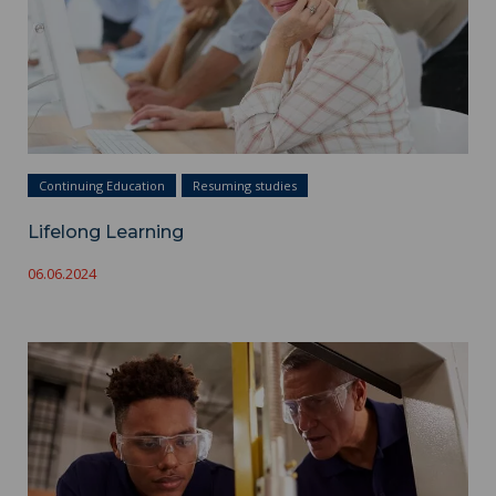
Continuing Education
Resuming studies
Lifelong Learning
06.06.2024
Apprenticeship contract ">