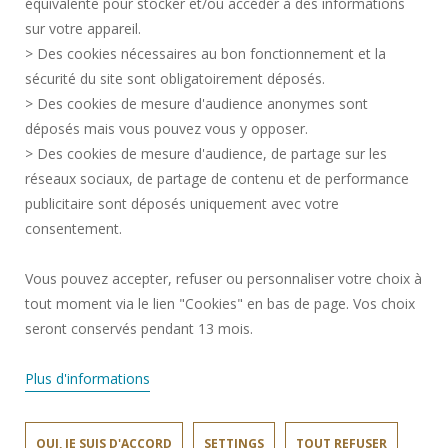
équivalente pour stocker et/ou accéder à des informations
LEGAL INFORMATION
sur votre appareil.
RECRUITMENTS
> Des cookies nécessaires au bon fonctionnement et la
CREDITS
sécurité du site sont obligatoirement déposés.
> Des cookies de mesure d'audience anonymes sont
PRESS AREA
déposés mais vous pouvez vous y opposer.
SOCIAL MAP
> Des cookies de mesure d'audience, de partage sur les
CONTACT
réseaux sociaux, de partage de contenu et de performance
COOKIE MANAGEMENT
publicitaire sont déposés uniquement avec votre
consentement.
Request for improvement
Vous pouvez accepter, refuser ou personnaliser votre choix à
tout moment via le lien "Cookies" en bas de page. Vos choix
Join us !
seront conservés pendant 13 mois.
Plus d'informations
OUI, JE SUIS D'ACCORD
SETTINGS
TOUT REFUSER