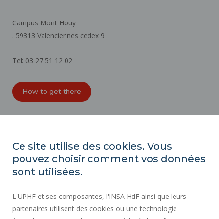
Campus Mont Houy
. 59313 Valenciennes cedex 9
Tel: 03 27 51 12 02
How to get there
ORGANIZATION CHARTS
ACCESSIBILITY
Ce site utilise des cookies. Vous
PROFESSIONAL EQUALITY INDEX
pouvez choisir comment vos données
SITE MAP
sont utilisées.
REGULATORY ACTS
L'UPHF et ses composantes, l'INSA HdF ainsi que leurs
PERSONAL DATA
partenaires utilisent des cookies ou une technologie
PUBLIC PROCUREMENT