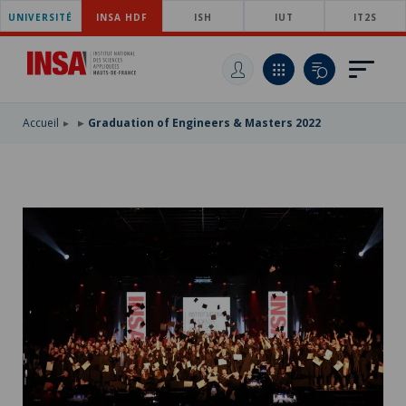
UNIVERSITÉ
SKIP
INSA HDF
ISH
IUT
IT2S
TO
SKIP
MAIN
TO
SKIP
NAVIGATION
MAIN
TO
CONTENT
SEARCH
Accueil
Graduation of Engineers & Masters 2022