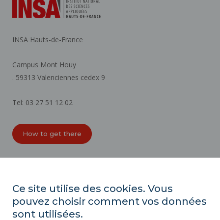
INSA Hauts-de-France
Campus Mont Houy
. 59313 Valenciennes cedex 9
Tel: 03 27 51 12 02
How to get there
ORGANIZATION CHARTS
ACCESSIBILITY
Ce site utilise des cookies. Vous
PROFESSIONAL EQUALITY INDEX
pouvez choisir comment vos données
SITE MAP
sont utilisées.