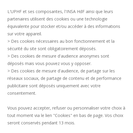
REGULATORY ACTS
L'UPHF et ses composantes, l'INSA HdF ainsi que leurs
PERSONAL DATA
partenaires utilisent des cookies ou une technologie
PUBLIC PROCUREMENT
équivalente pour stocker et/ou accéder à des informations
LEGAL INFORMATION
sur votre appareil.
RECRUITMENTS
> Des cookies nécessaires au bon fonctionnement et la
CREDITS
sécurité du site sont obligatoirement déposés.
> Des cookies de mesure d'audience anonymes sont
PRESS AREA
déposés mais vous pouvez vous y opposer.
SOCIAL MAP
> Des cookies de mesure d'audience, de partage sur les
CONTACT
réseaux sociaux, de partage de contenu et de performance
COOKIE MANAGEMENT
publicitaire sont déposés uniquement avec votre
consentement.
Request for improvement
Vous pouvez accepter, refuser ou personnaliser votre choix à
tout moment via le lien "Cookies" en bas de page. Vos choix
Join us !
seront conservés pendant 13 mois.